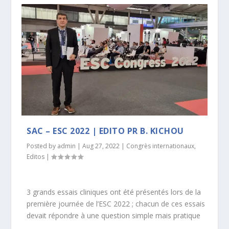
SAC – ESC 2022 | EDITO PR B. KICHOU
Posted by
admin
|
Aug 27, 2022
|
Congrès internationaux
,
Editos
|
3 grands essais cliniques ont été présentés lors de la
première journée de l’ESC 2022 ; chacun de ces essais
devait répondre à une question simple mais pratique