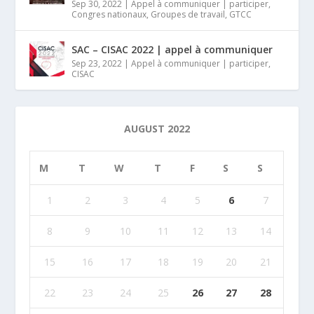
Sep 30, 2022
|
Appel à communiquer | participer
,
Congres nationaux
,
Groupes de travail
,
GTCC
SAC – CISAC 2022 | appel à communiquer
Sep 23, 2022
|
Appel à communiquer | participer
,
CISAC
AUGUST 2022
M
T
W
T
F
S
S
1
2
3
4
5
6
7
8
9
10
11
12
13
14
15
16
17
18
19
20
21
22
23
24
25
26
27
28