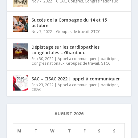
Nov 7, 2022
|
CISAC
,
Congres
,
Congres nationaux
Succès de la Compagne du 14 et 15
octobre
Nov 7, 2022
|
Groupes de travail
,
GTCC
Dépistage sur les cardiopathies
congénitales – Ghardaia.
Sep 30, 2022
|
Appel à communiquer | participer
,
Congres nationaux
,
Groupes de travail
,
GTCC
SAC – CISAC 2022 | appel à communiquer
Sep 23, 2022
|
Appel à communiquer | participer
,
CISAC
AUGUST 2026
M
T
W
T
F
S
S