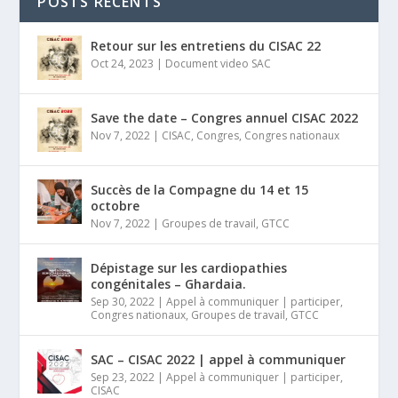
POSTS RÉCENTS
Retour sur les entretiens du CISAC 22
Oct 24, 2023
|
Document video SAC
Save the date – Congres annuel CISAC 2022
Nov 7, 2022
|
CISAC
,
Congres
,
Congres nationaux
Succès de la Compagne du 14 et 15
octobre
Nov 7, 2022
|
Groupes de travail
,
GTCC
Dépistage sur les cardiopathies
congénitales – Ghardaia.
Sep 30, 2022
|
Appel à communiquer | participer
,
Congres nationaux
,
Groupes de travail
,
GTCC
SAC – CISAC 2022 | appel à communiquer
Sep 23, 2022
|
Appel à communiquer | participer
,
CISAC