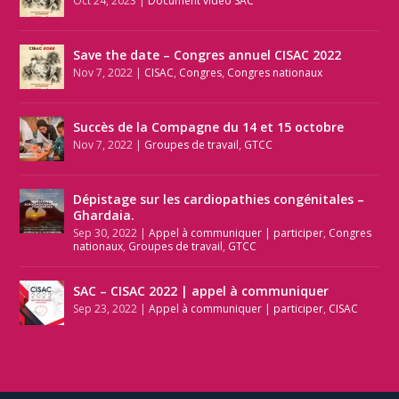
Oct 24, 2023
|
Document video SAC
Save the date – Congres annuel CISAC 2022
Nov 7, 2022
|
CISAC
,
Congres
,
Congres nationaux
Succès de la Compagne du 14 et 15 octobre
Nov 7, 2022
|
Groupes de travail
,
GTCC
Dépistage sur les cardiopathies congénitales –
Ghardaia.
Sep 30, 2022
|
Appel à communiquer | participer
,
Congres
nationaux
,
Groupes de travail
,
GTCC
SAC – CISAC 2022 | appel à communiquer
Sep 23, 2022
|
Appel à communiquer | participer
,
CISAC