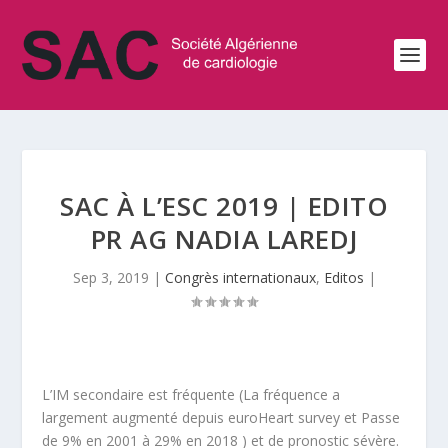
SAC À L’ESC 2019 | EDITO
PR AG NADIA LAREDJ
Sep 3, 2019
|
Congrès internationaux
,
Editos
|
L’IM secondaire est fréquente (La fréquence a
largement augmenté depuis euroHeart survey et Passe
de 9% en 2001 à 29% en 2018 ) et de pronostic sévère.