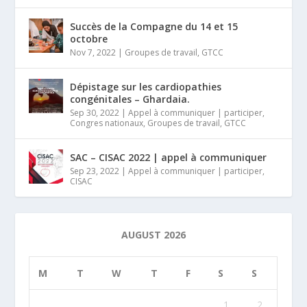
Succès de la Compagne du 14 et 15
octobre
Nov 7, 2022
|
Groupes de travail
,
GTCC
Dépistage sur les cardiopathies
congénitales – Ghardaia.
Sep 30, 2022
|
Appel à communiquer | participer
,
Congres nationaux
,
Groupes de travail
,
GTCC
SAC – CISAC 2022 | appel à communiquer
Sep 23, 2022
|
Appel à communiquer | participer
,
CISAC
AUGUST 2026
M
T
W
T
F
S
S
1
2