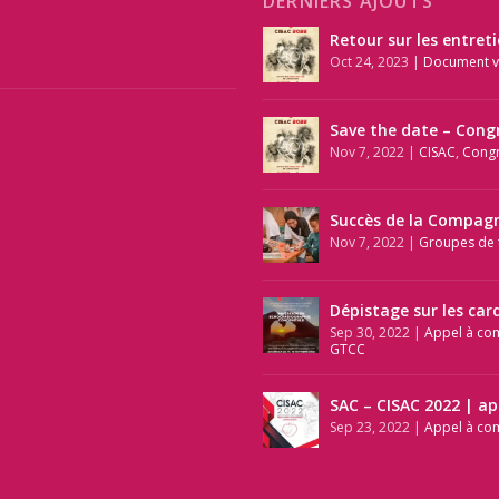
DERNIERS AJOUTS
Retour sur les entret
Oct 24, 2023
|
Document v
Save the date – Cong
Nov 7, 2022
|
CISAC
,
Cong
Succès de la Compagn
Nov 7, 2022
|
Groupes de t
Dépistage sur les car
Sep 30, 2022
|
Appel à co
GTCC
SAC – CISAC 2022 | a
Sep 23, 2022
|
Appel à co