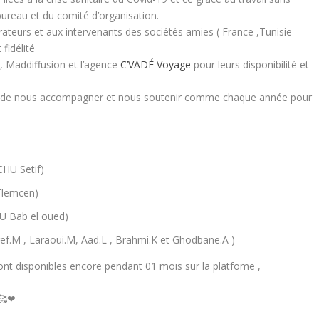
ureau et du comité d’organisation.
ateurs et aux intervenants des sociétés amies ( France ,Tunisie
fidélité
, Maddiffusion et l’agence
C’VADÉ Voyage
pour leurs disponibilité et
es de nous accompagner et nous soutenir comme chaque année pour
CHU Setif)
 Tlemcen)
CHU Bab el oued)
eref.M , Laraoui.M, Aad.L , Brahmi.K et Ghodbane.A )
ont disponibles encore pendant 01 mois sur la platfome ,
 🥰❤