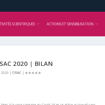
TIVITÉS SCIENTIFIQUES
ACTIONS ET SENSIBILISATION
ISAC 2020 | BILAN
 2020
|
CISAC
|
s liées à la crise sanitaire du Covid-19 et ce grâce au travail sans