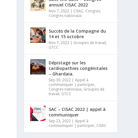
annuel CISAC 2022
Nov 7, 2022
|
CISAC
,
Congres
,
Congres nationaux
Succès de la Compagne du
14 et 15 octobre
Nov 7, 2022
|
Groupes de travail
,
GTCC
Dépistage sur les
cardiopathies congénitales
– Ghardaia.
Sep 30, 2022
|
Appel à
communiquer | participer
,
Congres nationaux
,
Groupes de
travail
,
GTCC
SAC – CISAC 2022 | appel à
communiquer
Sep 23, 2022
|
Appel à
communiquer | participer
,
CISAC