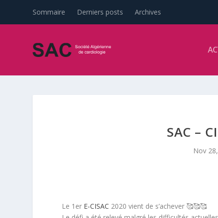
Sommaire
Derniers posts
Archives
AC
SAC – C
Nov 28,
Le 1er
E-CISAC
2020 vient de s’achever 🥰🥰🥰
Le défi a été relevé malgré les difficultés actuelle