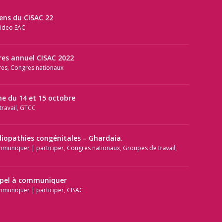
iens du CISAC 22
ideo SAC
res annuel CISAC 2022
res
,
Congres nationaux
e du 14 et 15 octobre
ravail
,
GTCC
diopathies congénitales – Ghardaia.
mmuniquer | participer
,
Congres nationaux
,
Groupes de travail
,
ppel à communiquer
mmuniquer | participer
,
CISAC