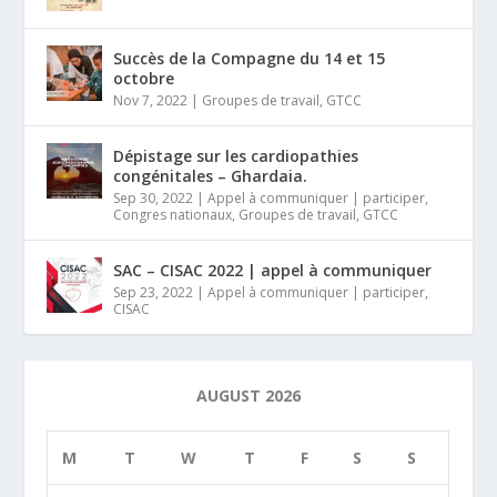
Succès de la Compagne du 14 et 15
octobre
Nov 7, 2022
|
Groupes de travail
,
GTCC
Dépistage sur les cardiopathies
congénitales – Ghardaia.
Sep 30, 2022
|
Appel à communiquer | participer
,
Congres nationaux
,
Groupes de travail
,
GTCC
SAC – CISAC 2022 | appel à communiquer
Sep 23, 2022
|
Appel à communiquer | participer
,
CISAC
AUGUST 2026
M
T
W
T
F
S
S