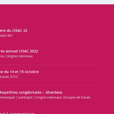
iens du CISAC 22
ideo SAC
res annuel CISAC 2022
res
,
Congres nationaux
e du 14 et 15 octobre
ravail
,
GTCC
diopathies congénitales – Ghardaia.
mmuniquer | participer
,
Congres nationaux
,
Groupes de travail
,
ppel à communiquer