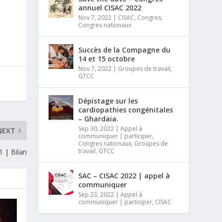
annuel CISAC 2022
Nov 7, 2022
|
CISAC
,
Congres
,
Congres nationaux
Succès de la Compagne du
14 et 15 octobre
Nov 7, 2022
|
Groupes de travail
,
GTCC
Dépistage sur les
cardiopathies congénitales
– Ghardaia.
Sep 30, 2022
|
Appel à
NEXT
communiquer | participer
,
Congres nationaux
,
Groupes de
travail
,
GTCC
 | Bilan
SAC – CISAC 2022 | appel à
communiquer
Sep 23, 2022
|
Appel à
communiquer | participer
,
CISAC