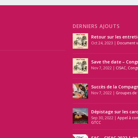
DERNIERS AJOUTS
Retour sur les entret
Oct 24, 2023
|
Document v
Save the date – Cong
Nov 7, 2022
|
CISAC
,
Cong
Succès de la Compagn
Nov 7, 2022
|
Groupes de t
Dépistage sur les car
Sep 30, 2022
|
Appel à co
GTCC
SAC – CISAC 2022 | a