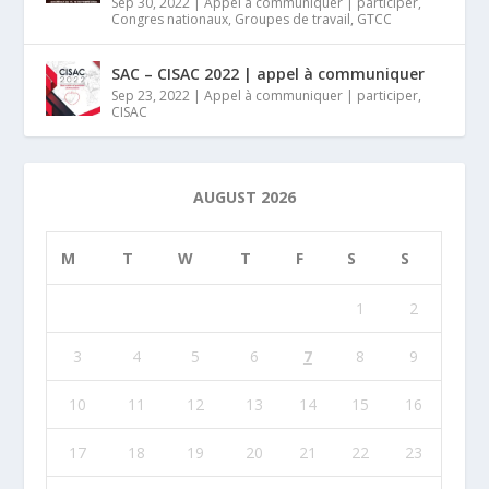
Sep 30, 2022
|
Appel à communiquer | participer
,
Congres nationaux
,
Groupes de travail
,
GTCC
SAC – CISAC 2022 | appel à communiquer
Sep 23, 2022
|
Appel à communiquer | participer
,
CISAC
AUGUST 2026
M
T
W
T
F
S
S
1
2
3
4
5
6
7
8
9
10
11
12
13
14
15
16
17
18
19
20
21
22
23