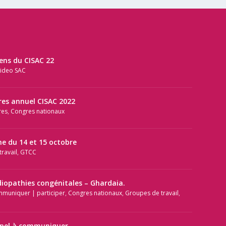
iens du CISAC 22
ideo SAC
res annuel CISAC 2022
res
,
Congres nationaux
e du 14 et 15 octobre
ravail
,
GTCC
diopathies congénitales – Ghardaia.
mmuniquer | participer
,
Congres nationaux
,
Groupes de travail
,
ppel à communiquer