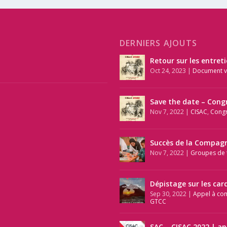
DERNIERS AJOUTS
Retour sur les entret
Oct 24, 2023
|
Document v
Save the date – Cong
Nov 7, 2022
|
CISAC
,
Cong
Succès de la Compagn
Nov 7, 2022
|
Groupes de t
Dépistage sur les car
Sep 30, 2022
|
Appel à co
GTCC
SAC – CISAC 2022 | a