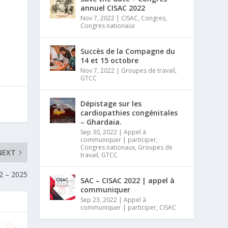
annuel CISAC 2022
Nov 7, 2022
|
CISAC
,
Congres
,
Congres nationaux
Succès de la Compagne du
14 et 15 octobre
Nov 7, 2022
|
Groupes de travail
,
GTCC
Dépistage sur les
cardiopathies congénitales
– Ghardaia.
Sep 30, 2022
|
Appel à
communiquer | participer
,
Congres nationaux
,
Groupes de
NEXT
travail
,
GTCC
2 – 2025
SAC – CISAC 2022 | appel à
communiquer
Sep 23, 2022
|
Appel à
communiquer | participer
,
CISAC