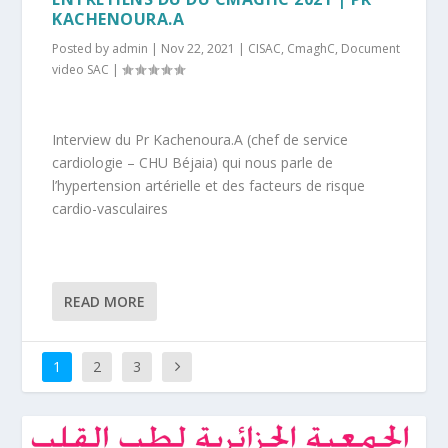
KACHENOURA.A
Posted by
admin
|
Nov 22, 2021
|
CISAC
,
CmaghC
,
Document
video SAC
|
Interview du Pr Kachenoura.A (chef de service
cardiologie – CHU Béjaia) qui nous parle de
l’hypertension artérielle et des facteurs de risque
cardio-vasculaires
READ MORE
1
2
3