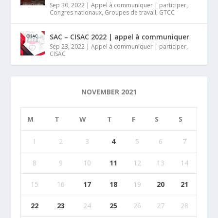
Sep 30, 2022
|
Appel à communiquer | participer
,
Congres nationaux
,
Groupes de travail
,
GTCC
SAC – CISAC 2022 | appel à communiquer
Sep 23, 2022
|
Appel à communiquer | participer
,
CISAC
NOVEMBER 2021
M
T
W
T
F
S
S
1
2
3
4
5
6
7
8
9
10
11
12
13
14
15
16
17
18
19
20
21
22
23
24
25
26
27
28