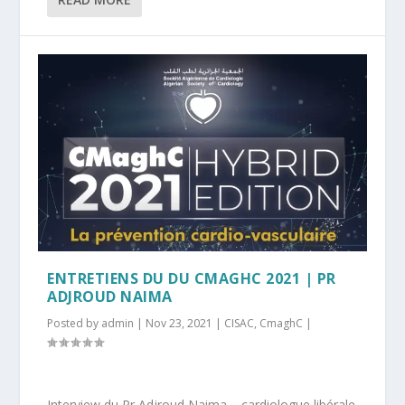
ENTRETIENS DU DU CMAGHC 2021 | PR
ADJROUD NAIMA
Posted by
admin
|
Nov 23, 2021
|
CISAC
,
CmaghC
|
Interview du Pr Adjroud Naima – cardiologue libérale –