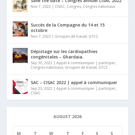
Save the date – Congres annuel CISAC 2022
Nov 7, 2022
|
CISAC
,
Congres
,
Congres nationaux
Succès de la Compagne du 14 et 15
octobre
Nov 7, 2022
|
Groupes de travail
,
GTCC
Dépistage sur les cardiopathies
congénitales – Ghardaia.
Sep 30, 2022
|
Appel à communiquer | participer
,
Congres nationaux
,
Groupes de travail
,
GTCC
SAC – CISAC 2022 | appel à communiquer
Sep 23, 2022
|
Appel à communiquer | participer
,
CISAC
AUGUST 2026
M
T
W
T
F
S
S