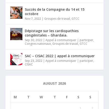
Succès de la Compagne du 14 et 15
octobre
Nov 7, 2022
|
Groupes de travail
,
GTCC
Dépistage sur les cardiopathies
congénitales – Ghardaia.
Sep 30, 2022
|
Appel à communiquer | participer
,
Congres nationaux
,
Groupes de travail
,
GTCC
SAC – CISAC 2022 | appel à communiquer
Sep 23, 2022
|
Appel à communiquer | participer
,
CISAC
AUGUST 2026
M
T
W
T
F
S
S
1
2