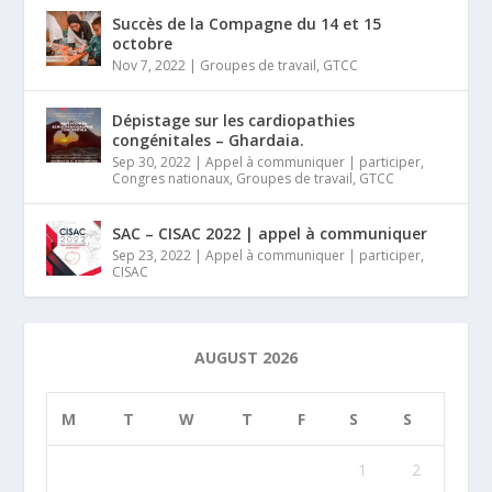
Succès de la Compagne du 14 et 15
octobre
Nov 7, 2022
|
Groupes de travail
,
GTCC
Dépistage sur les cardiopathies
congénitales – Ghardaia.
Sep 30, 2022
|
Appel à communiquer | participer
,
Congres nationaux
,
Groupes de travail
,
GTCC
SAC – CISAC 2022 | appel à communiquer
Sep 23, 2022
|
Appel à communiquer | participer
,
CISAC
AUGUST 2026
M
T
W
T
F
S
S
1
2