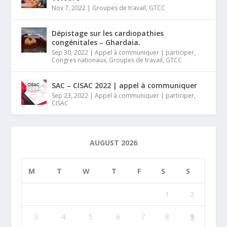
Nov 7, 2022
|
Groupes de travail
,
GTCC
Dépistage sur les cardiopathies
congénitales – Ghardaia.
Sep 30, 2022
|
Appel à communiquer | participer
,
Congres nationaux
,
Groupes de travail
,
GTCC
SAC – CISAC 2022 | appel à communiquer
Sep 23, 2022
|
Appel à communiquer | participer
,
CISAC
AUGUST 2026
M
T
W
T
F
S
S
1
2
3
4
5
6
7
8
9