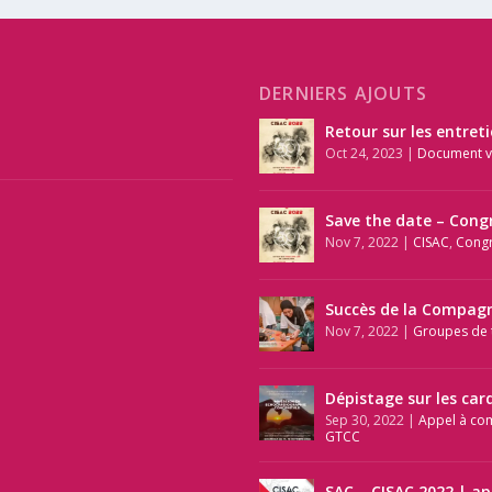
DERNIERS AJOUTS
Retour sur les entret
Oct 24, 2023
|
Document v
Save the date – Cong
Nov 7, 2022
|
CISAC
,
Cong
Succès de la Compagn
Nov 7, 2022
|
Groupes de t
Dépistage sur les car
Sep 30, 2022
|
Appel à co
GTCC
SAC – CISAC 2022 | a