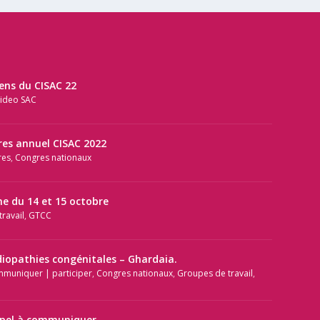
iens du CISAC 22
ideo SAC
res annuel CISAC 2022
res
,
Congres nationaux
e du 14 et 15 octobre
ravail
,
GTCC
diopathies congénitales – Ghardaia.
mmuniquer | participer
,
Congres nationaux
,
Groupes de travail
,
ppel à communiquer