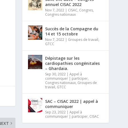
annuel CISAC 2022
Nov 7, 2022
|
CISAC
,
Congres
,
Congres nationaux
Succès de la Compagne du
14 et 15 octobre
Nov 7, 2022
|
Groupes de travail
,
GTCC
Dépistage sur les
cardiopathies congénitales
– Ghardaia.
Sep 30, 2022
|
Appel à
communiquer | participer
,
Congres nationaux
,
Groupes de
travail
,
GTCC
SAC – CISAC 2022 | appel à
communiquer
Sep 23, 2022
|
Appel à
communiquer | participer
,
CISAC
NEXT