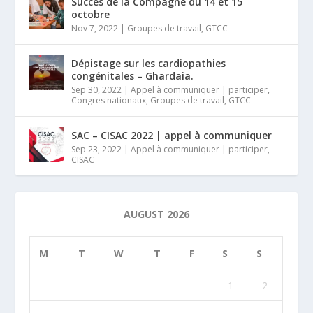
Succès de la Compagne du 14 et 15
octobre
Nov 7, 2022
|
Groupes de travail
,
GTCC
Dépistage sur les cardiopathies
congénitales – Ghardaia.
Sep 30, 2022
|
Appel à communiquer | participer
,
Congres nationaux
,
Groupes de travail
,
GTCC
SAC – CISAC 2022 | appel à communiquer
Sep 23, 2022
|
Appel à communiquer | participer
,
CISAC
AUGUST 2026
M
T
W
T
F
S
S
1
2